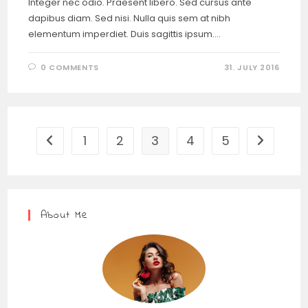
Integer nec odio. Praesent libero. Sed cursus ante
dapibus diam. Sed nisi. Nulla quis sem at nibh
elementum imperdiet. Duis sagittis ipsum.…
0 COMMENTS
31. JULY 2016
1
2
3
4
5
About Me