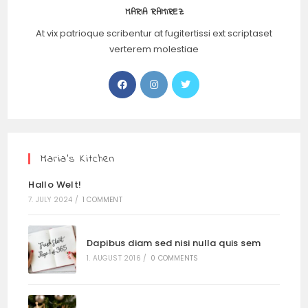
MARIA RAMIREZ
At vix patrioque scribentur at fugitertissi ext scriptaset
verterem molestiae
Maria’s Kitchen
Hallo Welt!
7. JULY 2024
/
1 COMMENT
Dapibus diam sed nisi nulla quis sem
1. AUGUST 2016
/
0 COMMENTS