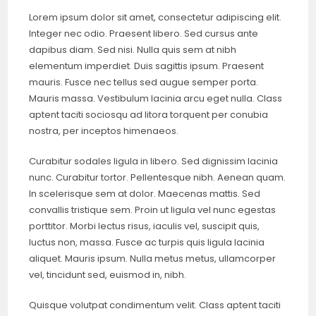
Lorem ipsum dolor sit amet, consectetur adipiscing elit.
Integer nec odio. Praesent libero. Sed cursus ante
dapibus diam. Sed nisi. Nulla quis sem at nibh
elementum imperdiet. Duis sagittis ipsum. Praesent
mauris. Fusce nec tellus sed augue semper porta.
Mauris massa. Vestibulum lacinia arcu eget nulla. Class
aptent taciti sociosqu ad litora torquent per conubia
nostra, per inceptos himenaeos.
Curabitur sodales ligula in libero. Sed dignissim lacinia
nunc. Curabitur tortor. Pellentesque nibh. Aenean quam.
In scelerisque sem at dolor. Maecenas mattis. Sed
convallis tristique sem. Proin ut ligula vel nunc egestas
porttitor. Morbi lectus risus, iaculis vel, suscipit quis,
luctus non, massa. Fusce ac turpis quis ligula lacinia
aliquet. Mauris ipsum. Nulla metus metus, ullamcorper
vel, tincidunt sed, euismod in, nibh.
Quisque volutpat condimentum velit. Class aptent taciti