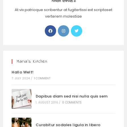
MARIA RAMIREZ
At vix patrioque scribentur at fugitertissi ext scriptaset
verterem molestiae
Maria’s Kitchen
Hallo Welt!
7. JULY 2024
/
1 COMMENT
Dapibus diam sed nisi nulla quis sem
1. AUGUST 2016
/
0 COMMENTS
Curabitur sodales ligula in libero