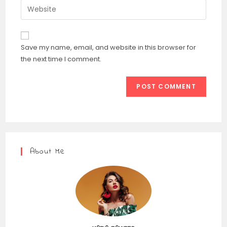
A
Save my name, email, and website in this browser for
l
the next time I comment.
t
e
r
n
a
t
i
v
About Me
e
: