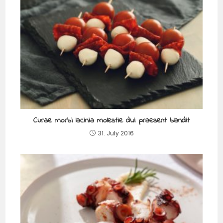
Curae morbi lacinia molestie dui praesent blandit
31. July 2016